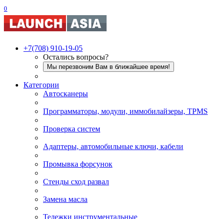
0
+7(708) 910-19-05
Остались вопросы?
Мы перезвоним Вам в ближайшее время!
Категории
Автосканеры
Программаторы, модули, иммобилайзеры, TPMS
Проверка систем
Адаптеры, автомобильные ключи, кабели
Промывка форсунок
Стенды сход развал
Замена масла
Тележки инструментальные