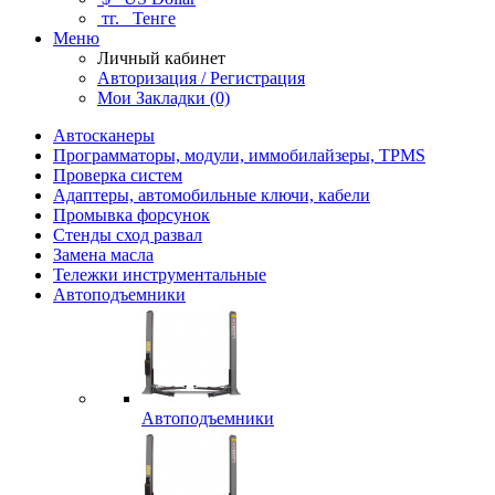
тг.
Тенге
Меню
Личный кабинет
Авторизация / Регистрация
Мои Закладки (0)
Автосканеры
Программаторы, модули, иммобилайзеры, TPMS
Проверка систем
Адаптеры, автомобильные ключи, кабели
Промывка форсунок
Стенды сход развал
Замена масла
Тележки инструментальные
Автоподъемники
Автоподъемники