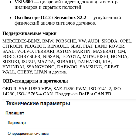
VSP-600
— цифровой видеоэндоскоп для осмотра
цилиндров и скрытых полостей.
Oscilloscope O2-2 / Sensorbox S2-2
— углубленный
физический анализ сигналов датчиков.
Поддерживаемые марки
MERCEDES-BENZ, BMW, PORSCHE, VW, AUDI, SKODA, OPEL,
CITROEN, PEUGEOT, RENAULT, SEAT, FIAT, LAND ROVER,
SAAB, VOLVO, FERRARI, ASTON MARTIN, MASERATI, GM,
FORD, CHRYSLER, NISSAN, TOYOTA, MITSUBISHI, HONDA,
SUZUKI, ISUZU, MAZDA, SUBARU, DAIHATSU, KIA,
HYUNDAI, SSANGYONG, DAEWOO, SAMSUNG, GREAT
WALL, CHERY, LIFAN и другие.
OBD-стандарты и протоколы
OBD II: SAE J1850 VPW, SAE J1850 PWM, ISO 9141-2, ISO
14230, ISO-15765-4 CAN. Поддержка
DoIP
и
CAN FD
.