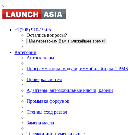
0
+7(708) 910-19-05
Остались вопросы?
Мы перезвоним Вам в ближайшее время!
Категории
Автосканеры
Программаторы, модули, иммобилайзеры, TPMS
Проверка систем
Адаптеры, автомобильные ключи, кабели
Промывка форсунок
Стенды сход развал
Замена масла
Тележки инструментальные