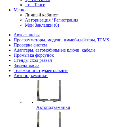
тг.
Тенге
Меню
Личный кабинет
Авторизация / Регистрация
Мои Закладки (0)
Автосканеры
Программаторы, модули, иммобилайзеры, TPMS
Проверка систем
Адаптеры, автомобильные ключи, кабели
Промывка форсунок
Стенды сход развал
Замена масла
Тележки инструментальные
Автоподъемники
Автоподъемники