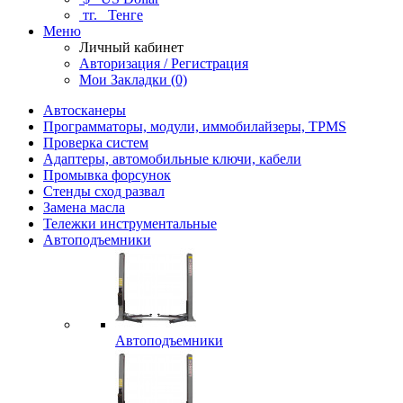
тг.
Тенге
Меню
Личный кабинет
Авторизация / Регистрация
Мои Закладки (0)
Автосканеры
Программаторы, модули, иммобилайзеры, TPMS
Проверка систем
Адаптеры, автомобильные ключи, кабели
Промывка форсунок
Стенды сход развал
Замена масла
Тележки инструментальные
Автоподъемники
Автоподъемники