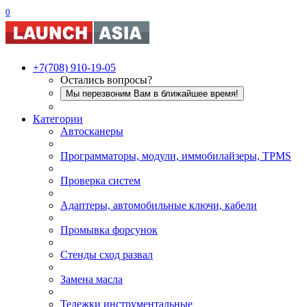
0
+7(708) 910-19-05
Остались вопросы?
Мы перезвоним Вам в ближайшее время!
Категории
Автосканеры
Программаторы, модули, иммобилайзеры, TPMS
Проверка систем
Адаптеры, автомобильные ключи, кабели
Промывка форсунок
Стенды сход развал
Замена масла
Тележки инструментальные